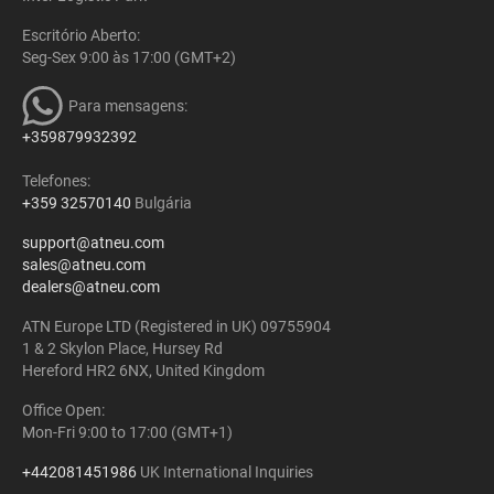
Escritório Aberto:
Seg-Sex 9:00 às 17:00 (GMT+2)
Para mensagens:
+359879932392
Telefones:
+359 32570140
Bulgária
support@atneu.com
sales@atneu.com
dealers@atneu.com
ATN Europe LTD (Registered in UK) 09755904
1 & 2 Skylon Place, Hursey Rd
Hereford HR2 6NX, United Kingdom
Office Open:
Mon-Fri 9:00 to 17:00 (GMT+1)
+442081451986
UK International Inquiries