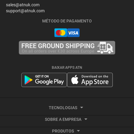
sales@atnuk.com
support@atnuk.com
MÉTODO DE PAGAMENTO
BAIXAR APPS ATN
TECNOLOGIAS
SOBRE A EMPRESA
Imagem Térmica
PRODUTOS
Sobre a ATN
Vídeo ativado por recuo