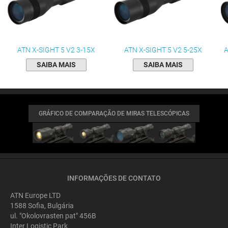
ATN X-SIGHT 5 V2 3-15X
ATN X-SIGHT 5 V2 5-25X
A
SAIBA MAIS
SAIBA MAIS
GRÁFICO DE COMPARAÇÃO DE MIRAS TELESCÓPICAS
INFORMAÇÕES DE CONTATO
ATN Europe LTD
1588 Sofia, Bulgária
ul. "Okolovrasten pat" 456B
Inter Logistic Park