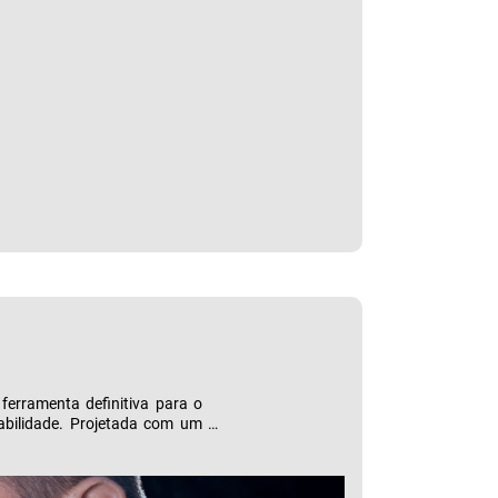
ferramenta definitiva para o
abilidade. Projetada com um
ução cristalina de 2688x1944
 em condições de pouca luz e
lvo mesmo nos ambientes mais