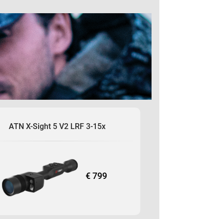
ensação visual realista.
rcado. Mais do que o dobro da
ght 4K.
você acerte seu alvo todas as
e noturna, juntamente com
cia visual de 24 horas como
ATN X-Sight 5 V2 LRF 3-15x
€ 799