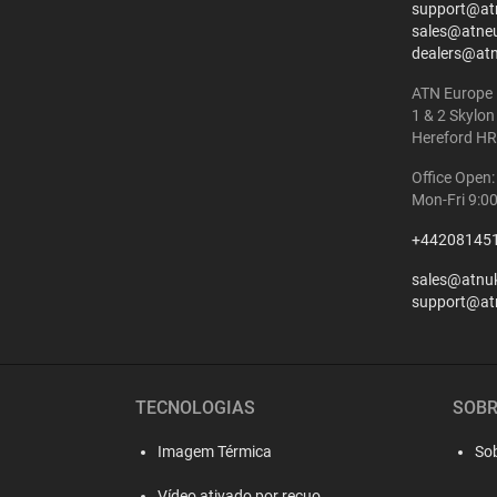
support@at
sales@atne
dealers@at
ATN Europe 
1 & 2 Skylon
Hereford HR
Office Open:
Mon-Fri 9:0
+44208145
sales@atnu
support@at
TECNOLOGIAS
SOBR
Imagem Térmica
So
Vídeo ativado por recuo