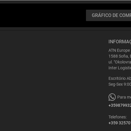
GRÁFICO DE COM
INFORMAÇ
ATN Europe
1588 Sofia, 
ul. "Okolovr
Inter Logist
Escritório A
Seg-Sex 9:0
Para m
+35987993
Telefones:
+359 32570