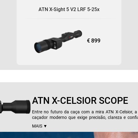
E-COMPASS
ATN X-Sight 5 V2 LRF 5-25x
WIFI
GIROSCÓPIO 3D
CONSUMO ULTRA BAIXO DE ENERGIA
ALÍVIO OCULAR CONFORTÁVEL
€ 899
ATN X-CELSIOR SCOPE
Entre no futuro da caça com a mira ATN X-Celsior, a 
caçador moderno que exige precisão, clareza e confi
sensor noturno ultra-sensível que oferece uma resol
MAIS ▼
pixels, esta mira garante um desempenho incomparável
escuridão total, permitindo que você localize seu a