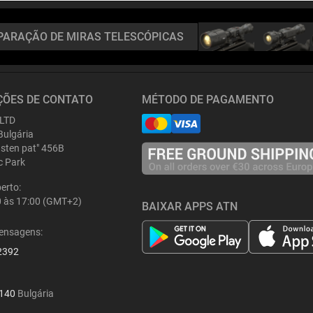
PARAÇÃO DE MIRAS TELESCÓPICAS
ÕES DE CONTATO
MÉTODO DE PAGAMENTO
 LTD
Bulgária
asten pat" 456B
ic Park
berto:
0 às 17:00 (GMT+2)
BAIXAR APPS ATN
ensagens:
2392
140
Bulgária