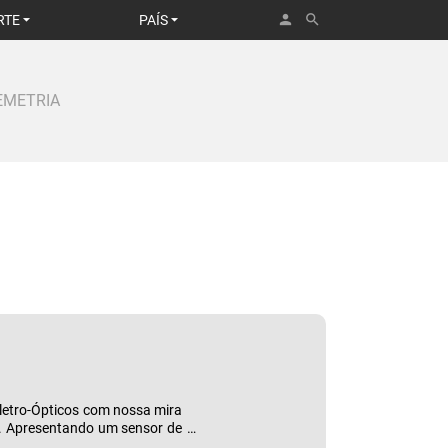
person
search
RTE
PAÍS
EMETRIA
etro-Ópticos com nossa mira
t. Apresentando um sensor de
 alta definição com 4 milhões