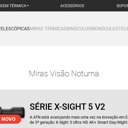
GEM TÉRMICA
ACESSÓRIOS
SUPO
TELESCÓPICAS
MIRAS TÉRMICAS
BINÓCULOS
MONÓCULOS
TEL
Miras Visão Noturna
SÉRIE X-SIGHT 5 V2
A ATN está avançando mais uma vez na inovação em El
NOVO
de 5ª geração X-Sight 5 Ultra HD 4K+ Smart Day/Nigh
alto desempenho atualizado, o X-Sight 5 oferece ultra