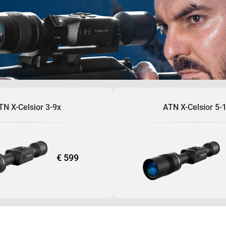
escuros. A tela de alta definição de 1280 do X-Celsi
nítido, enquanto o telémetro estadiamétrico e a retíc
precisão extrema, ajudando a garantir que cada dispa
com os caçadores em mente, esta mira possui
infravermelho de longo alcance para visibilidade aprim
leve e durável, ideal para uso em terrenos difíceis. Com
lítio de longa duração, a mira X-Celsior permite mais d
que você permaneça em campo por mais tempo, sem int
presas ao anoitecer ou caçando durante a noite, a X-
em uma aventura precisa e emocionante. A ATN X-Celsi
de caça noturna, garantindo precisão e confiabilidade 
TN X-Celsior 3-9x
ATN X-Celsior 5-
€ 599