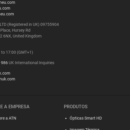
neu.com
u.com
neu.com
LTD (Registered in UK) 09755904
 Place, Hursey Rd
2 6NX, United Kingdom
0 to 17:00 (GMT+1)
1986
UK International Inquiries
k.com
nuk.com
E A EMPRESA
PRODUTOS
bre a ATN
Ópticas Smart HD
Imagem Térmica