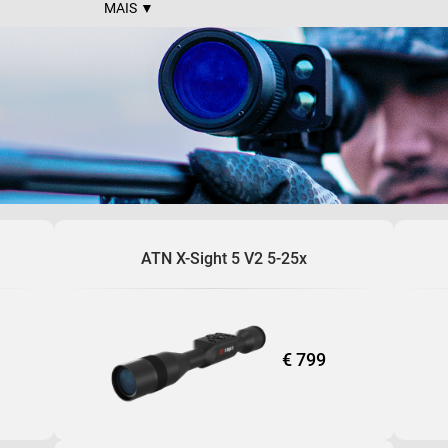
MAIS ▼
de pixels a mais para tons precisos, cores vivas e uma s
O X-Sight 5 oferece a maior resolução de sensor do me
concorrência e 33% a mais do que nossos modelos X-Si
O Calculador Balístico Avançado ajuda a garantir que 
vezes.
Experimente uma melhor qualidade visual diurna 
compensação de temperatura ambiente. É uma experiên
você nunca viu!
SENSOR ULTRA 4K
MODO DIA/NOITE
GRAVAÇÃO DE VÍDEO EM 4K REAL
CALCULADOR BALÍSTICO
ATN X-Sight 5 V2 5-25x
RETÍCULOS PERSONALIZADOS
RAV EM SLOW MOTION
GERENCIADOR DE PERFIL
€ 799
ONE SHOT ZERO
VÍDEO DE TRANSMISSÃO DUAL
SMOOTH ZOOM