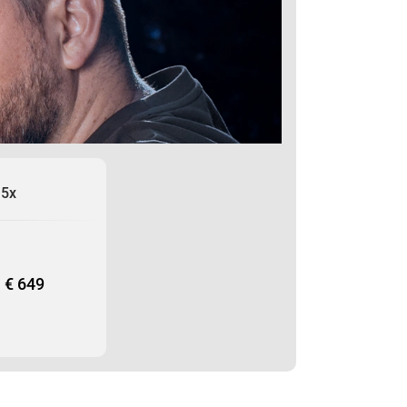
or traz cada detalhe em foco
ula ATN Predator proporcionam
ro seja eficaz. Desenvolvida
 um poderoso iluminador
orada e é construída para ser
 uma bateria interna de íon de
e 10 horas de caça, permitindo
errupções. Seja perseguindo
Celsior transforma cada caça
or oferece o melhor em ótica
em qualquer condição.
15x
€ 649