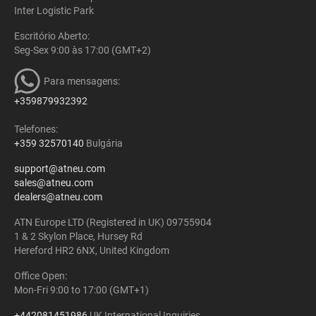
Inter Logistic Park
Escritório Aberto:
Seg-Sex 9:00 às 17:00 (GMT+2)
Para mensagens:
+359879932392
Telefones:
+359 32570140
Bulgária
support@atneu.com
sales@atneu.com
dealers@atneu.com
ATN Europe LTD (Registered in UK) 09755904
1 & 2 Skylon Place, Hursey Rd
Hereford HR2 6NX, United Kingdom
Office Open:
Mon-Fri 9:00 to 17:00 (GMT+1)
+442081451986
UK International Inquiries